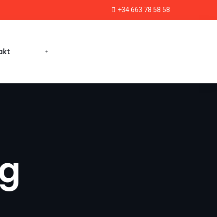
+34 663 78 58 58
akt
ng